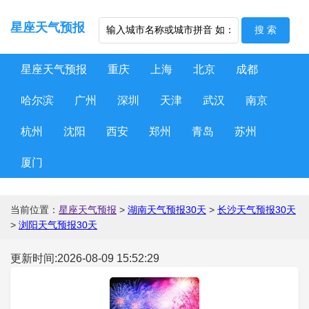
星座天气预报
星座天气预报
重庆
上海
北京
成都
哈尔滨
广州
深圳
天津
武汉
南京
杭州
沈阳
西安
郑州
青岛
苏州
厦门
当前位置：
星座天气预报
>
湖南天气预报30天
>
长沙天气预报30天
>
浏阳天气预报30天
更新时间:2026-08-09 15:52:29