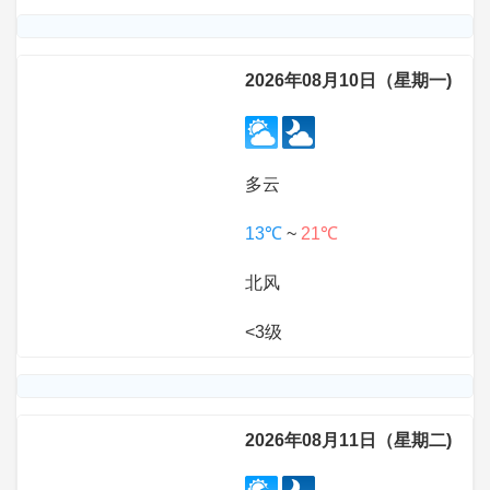
2026年08月10日（星期一)
多云
13℃
~
21℃
北风
<3级
2026年08月11日（星期二)