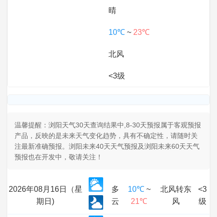
晴
10℃
~
23℃
北风
<3级
温馨提醒：浏阳天气30天查询结果中,8-30天预报属于客观预报
产品，反映的是未来天气变化趋势，具有不确定性，请随时关
注最新准确预报。浏阳未来40天天气预报及浏阳未来60天天气
预报也在开发中，敬请关注！
2026年08月16日（星
多
10℃
~
北风转东
<3
期日)
云
21℃
风
级