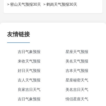
>
密山天气预报30天
>
鹤岗天气预报30天
友情链接
吉日气象预报
星座天气预报
来收天气预报
美名天气预报
好日天气预报
吉本天气预报
吉人天气预报
星座秘密天气
良家吉日天气
美名吉日天气
吉日气象预报
情侣星座天气