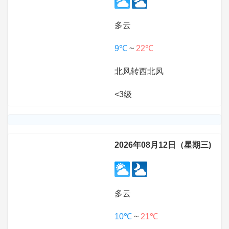
多云
9℃
~
22℃
北风转西北风
<3级
2026年08月12日（星期三)
多云
10℃
~
21℃