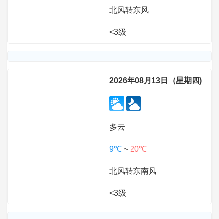
北风转东风
<3级
2026年08月13日（星期四)
多云
9℃
~
20℃
北风转东南风
<3级