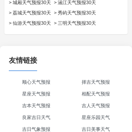
>
城厢天气预报30天
>
涵江天气预报30天
>
荔城天气预报30天
>
秀屿天气预报30天
>
仙游天气预报30天
>
三明天气预报30天
友情链接
顺心天气预报
择吉天气预报
星座天气预报
相配天气预报
吉本天气预报
吉人天气预报
良家吉日天气
星座乐园天气
吉日气象预报
吉日美事天气