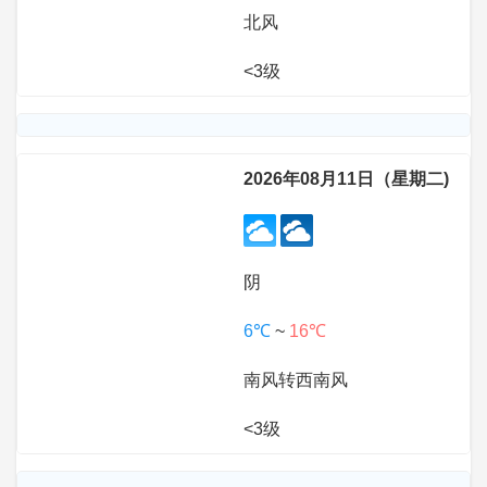
北风
<3级
2026年08月11日（星期二)
阴
6℃
~
16℃
南风转西南风
<3级