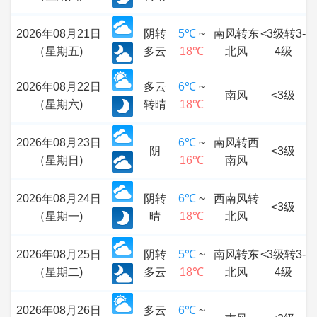
2026年08月21日
阴转
5℃
~
南风转东
<3级转3-
（星期五)
多云
18℃
北风
4级
2026年08月22日
多云
6℃
~
南风
<3级
（星期六)
转晴
18℃
2026年08月23日
6℃
~
南风转西
阴
<3级
（星期日)
16℃
南风
2026年08月24日
阴转
6℃
~
西南风转
<3级
（星期一)
晴
18℃
北风
2026年08月25日
阴转
5℃
~
南风转东
<3级转3-
（星期二)
多云
18℃
北风
4级
2026年08月26日
多云
6℃
~