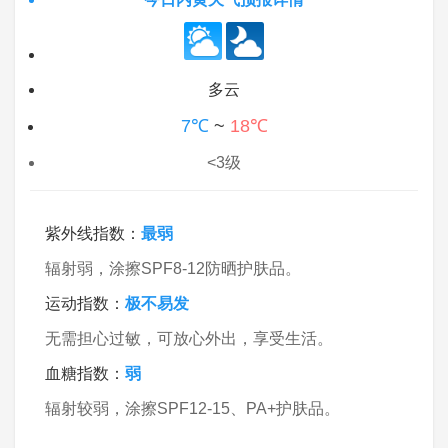
多云
7℃
~
18℃
<3级
紫外线指数：
最弱
辐射弱，涂擦SPF8-12防晒护肤品。
运动指数：
极不易发
无需担心过敏，可放心外出，享受生活。
血糖指数：
弱
辐射较弱，涂擦SPF12-15、PA+护肤品。