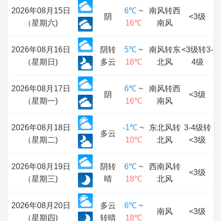
2026年08月15日
6℃
~
南风转西
阴
<3级
（星期六)
16℃
南风
2026年08月16日
阴转
5℃
~
南风转东
<3级转3-
（星期日)
多云
18℃
北风
4级
2026年08月17日
6℃
~
南风转西
阴
<3级
（星期一)
16℃
南风
2026年08月18日
-1℃
~
东北风转
3-4级转
多云
（星期二)
10℃
北风
<3级
2026年08月19日
阴转
6℃
~
西南风转
<3级
（星期三)
晴
18℃
北风
2026年08月20日
多云
6℃
~
南风
<3级
（星期四)
转晴
18℃