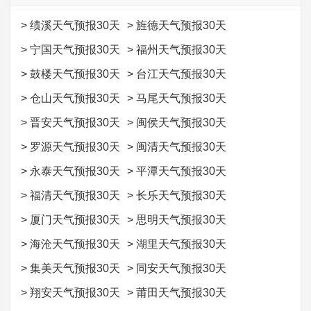
>
绩溪天气预报30天
>
旌德天气预报30天
>
宁国天气预报30天
>
福州天气预报30天
>
鼓楼天气预报30天
>
台江天气预报30天
>
仓山天气预报30天
>
马尾天气预报30天
>
晋安天气预报30天
>
闽侯天气预报30天
>
罗源天气预报30天
>
闽清天气预报30天
>
永泰天气预报30天
>
平潭天气预报30天
>
福清天气预报30天
>
长乐天气预报30天
>
厦门天气预报30天
>
思明天气预报30天
>
海沧天气预报30天
>
湖里天气预报30天
>
集美天气预报30天
>
同安天气预报30天
>
翔安天气预报30天
>
莆田天气预报30天