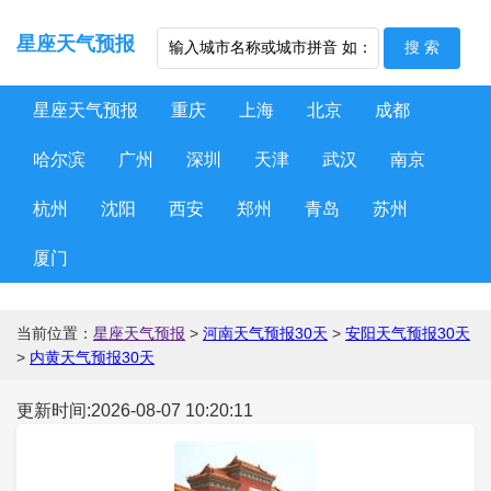
星座天气预报
星座天气预报
重庆
上海
北京
成都
哈尔滨
广州
深圳
天津
武汉
南京
杭州
沈阳
西安
郑州
青岛
苏州
厦门
当前位置：
星座天气预报
>
河南天气预报30天
>
安阳天气预报30天
>
内黄天气预报30天
更新时间:2026-08-07 10:20:11