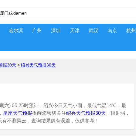
哈尔滨
广州
深圳
天津
武汉
南京
杭州
预报30天
>
绍兴天气预报30天
期六) 05:25时预计，绍兴今日天气小雨，最低气温14℃，最
，
星座天气预报
提醒您密切关注
绍兴天气预报30天
，辐射弱，
品。天有不测风云，查询结果偶有误差，仅供参考！