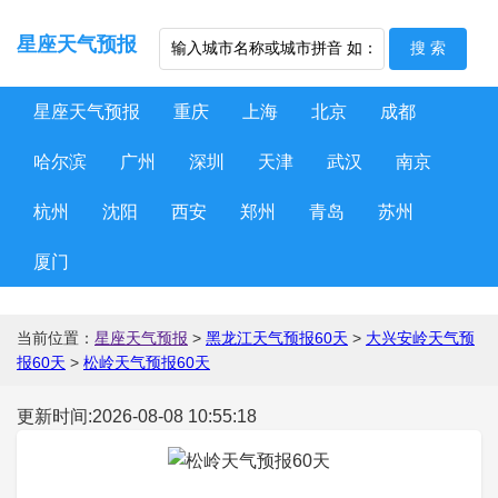
星座天气预报
星座天气预报
重庆
上海
北京
成都
哈尔滨
广州
深圳
天津
武汉
南京
杭州
沈阳
西安
郑州
青岛
苏州
厦门
当前位置：
星座天气预报
>
黑龙江天气预报60天
>
大兴安岭天气预
报60天
>
松岭天气预报60天
更新时间:2026-08-08 10:55:18