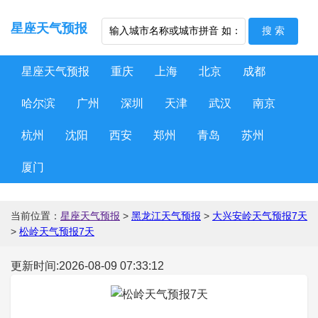
星座天气预报
星座天气预报
重庆
上海
北京
成都
哈尔滨
广州
深圳
天津
武汉
南京
杭州
沈阳
西安
郑州
青岛
苏州
厦门
当前位置：
星座天气预报
>
黑龙江天气预报
>
大兴安岭天气预报7天
>
松岭天气预报7天
更新时间:2026-08-09 07:33:12